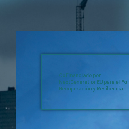
CoFinanciado por
NextGenerationEU para el Fo
Recuperación y Resiliencia