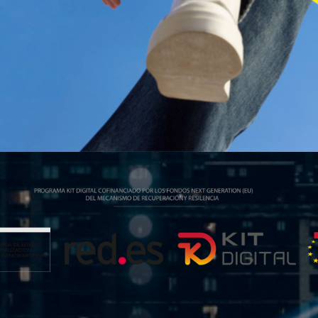
P
L
A
Y