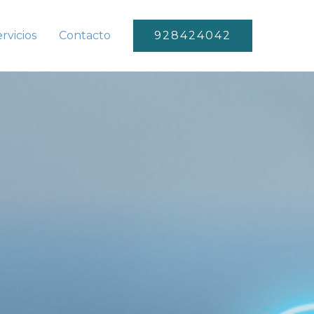
rvicios
Contacto
928424042