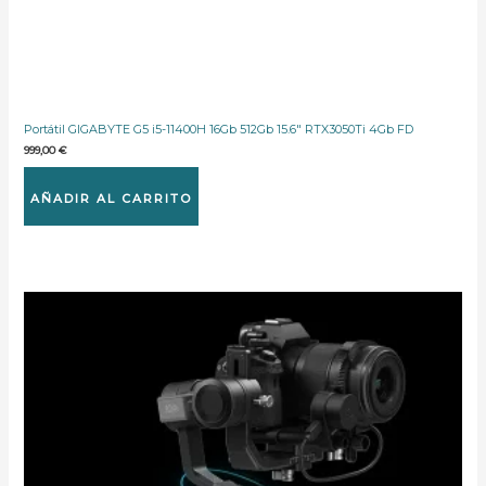
Portátil GIGABYTE G5 i5-11400H 16Gb 512Gb 15.6″ RTX3050Ti 4Gb FD
999,00
€
AÑADIR AL CARRITO