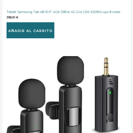
Tablet Samsung Tab A8 10.5″ 4Gb 128Gb 4G Gris (SM-X205N) cpu 8 cores
338,00
€
AÑADIR AL CARRITO