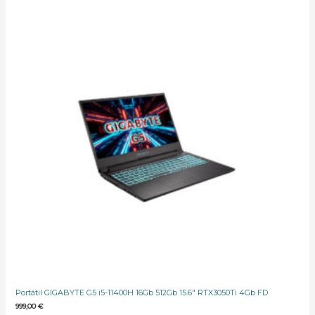
Portátil GIGABYTE G5 i5-11400H 16Gb 512Gb 15.6″ RTX3050Ti 4Gb FD
999,00
€