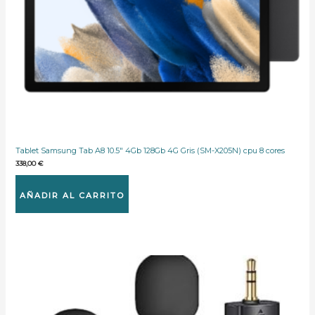
Tablet Samsung Tab A8 10.5″ 4Gb 128Gb 4G Gris (SM-X205N) cpu 8 cores
338,00
€
AÑADIR AL CARRITO