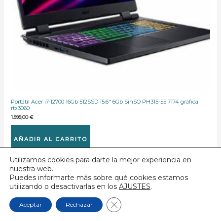
Portátil Acer i7-12700 16Gb 512SSD 15.6″ 6Gb SinSO PH315-55 7174 gráfica
rtx3060
1.999,00
€
AÑADIR AL CARRITO
Utilizamos cookies para darte la mejor experiencia en
nuestra web.
Puedes informarte más sobre qué cookies estamos
utilizando o desactivarlas en los
AJUSTES
.
CERRAR EL BANNER DE
Aceptar
Rechazar