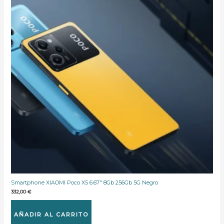
Smartphone XIAOMI Poco X5 6.67″ 8Gb 256Gb 5G Negro
332,00
€
AÑADIR AL CARRITO