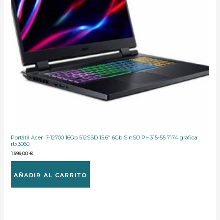
Portátil Acer i7-12700 16Gb 512SSD 15.6″ 6Gb SinSO PH315-55 7174 gráfica
rtx3060
1.999,00
€
AÑADIR AL CARRITO